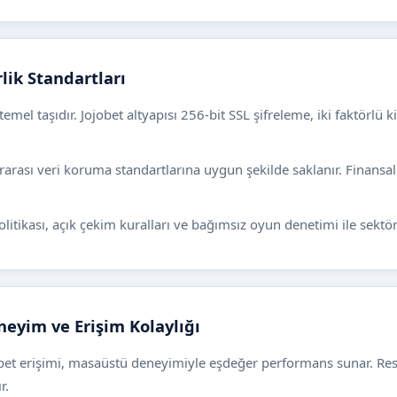
rlik Standartları
n temel taşıdır. Jojobet altyapısı 256-bit SSL şifreleme, iki faktörl
lararası veri koruma standartlarına uygun şekilde saklanır. Finansal 
olitikası, açık çekim kuralları ve bağımsız oyun denetimi ile sektö
neyim ve Erişim Kolaylığı
obet erişimi, masaüstü deneyimiyle eşdeğer performans sunar. Re
r.