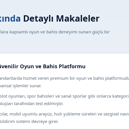
ında
Detaylı Makaleler
cılara kapsamlı oyun ve bahis deneyimi sunan güçlü bir
üvenilir Oyun ve Bahis Platformu
standartlarda hizmet veren premium bir oyun ve bahis platformudur.
nansal işlemler sunar.
 slot oyunları, spor bahisleri ve sanal sporlar gibi onlarca kategor
şları tarafından test edilmiştir.
ıcılar, mobil uyumlu arayüz, hızlı yükleme süreleri ve sezgisel nav
 bildirim sistemi devreye girer.