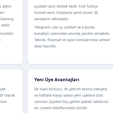
ü aşkın
Jojobet canlı destek ekibi 7/24 Türkçe
eri
hizmet verir. Ortalama yanıt süresi 30
n Gaming
saniyenin altındadır.
edilir.
Telegram, site içi sohbet ve e-posta
öncelikli
kanalları üzerinden anında yardım alınabilir.
.
Teknik, finansal ve oyun konularında uzman
ekip hazırdır.
Yeni Üye Avantajları
rçek
İlk kayıt bonusu, ilk yatırım ekstra bakiyesi
tif olarak
ve haftalık kayıp iadesi yeni üyelere özel
rinin
sunulur. Jojobet hoş geldin paketi sektörün
en cömert tekliflerinden biridir.