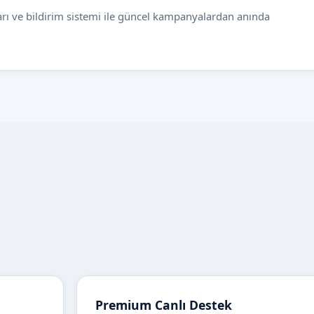
ları ve bildirim sistemi ile güncel kampanyalardan anında
Premium Canlı Destek