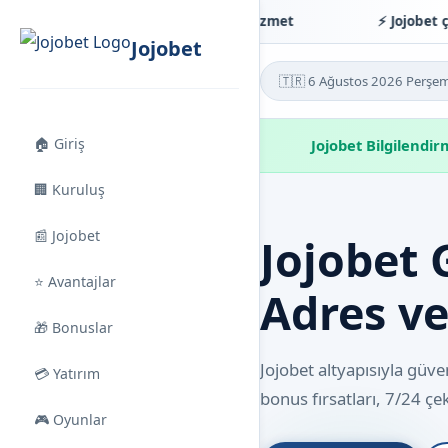
tyapı ile 7/24 kesintisiz hizmet
⚡ Jojobet çekim işlemle
Jojobet
🇹🇷 6 Ağustos 2026 Perşe
🏠 Giriş
Jojobet Bilgilendir
🏢 Kuruluş
📰 Jojobet
Jojobet 
⭐ Avantajlar
Adres ve
🎁 Bonuslar
Jojobet altyapısıyla güven
💳 Yatırım
bonus fırsatları, 7/24 çe
🎮 Oyunlar