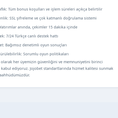
aflık: Tüm bonus koşulları ve işlem süreleri açıkça belirtilir
nlik: SSL şifreleme ve çok katmanlı doğrulama sistemi
 Yatırımlar anında, çekimler 15 dakika içinde
ek: 7/24 Türkçe canlı destek hattı
et: Bağımsız denetimli oyun sonuçları
ürülebilirlik: Sorumlu oyun politikaları
 olarak her üyemizin güvenliğini ve memnuniyetini birinci
 kabul ediyoruz. Jojobet standartlarında hizmet kalitesi sunmak
taahhüdümüzdür.