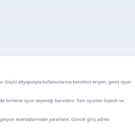
 Güçlü altyapısıyla kullanıcılarına kesintisiz erişim, geniş oyun
ide binlerce oyun seçeneği barındırır. Tüm oyunlar lisanslı ve
igasyon avantajlarından yararlanır. Güncel giriş adresi