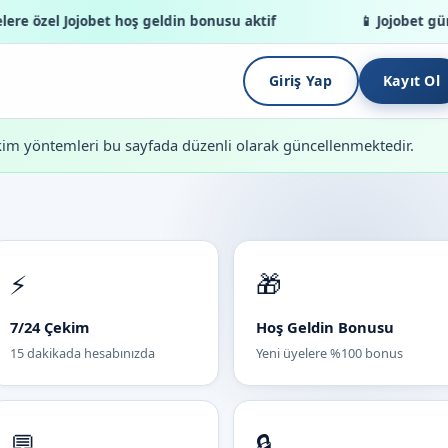
obet hoş geldin bonusu aktif
📱 Jojobet güncel giriş ad
Giriş Yap
Kayıt Ol
kim yöntemleri bu sayfada düzenli olarak güncellenmektedir.
⚡
🎁
7/24 Çekim
Hoş Geldin Bonusu
15 dakikada hesabınızda
Yeni üyelere %100 bonus
💬
🔒