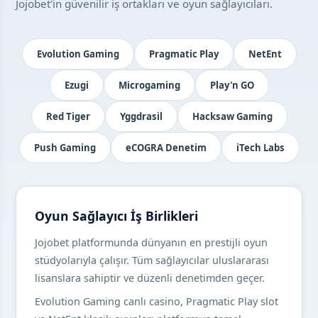
Jojobet'in güvenilir iş ortakları ve oyun sağlayıcıları.
Evolution Gaming
Pragmatic Play
NetEnt
Ezugi
Microgaming
Play'n GO
Red Tiger
Yggdrasil
Hacksaw Gaming
Push Gaming
eCOGRA Denetim
iTech Labs
Oyun Sağlayıcı İş Birlikleri
Jojobet platformunda dünyanın en prestijli oyun
stüdyolarıyla çalışır. Tüm sağlayıcılar uluslararası
lisanslara sahiptir ve düzenli denetimden geçer.
Evolution Gaming canlı casino, Pragmatic Play slot