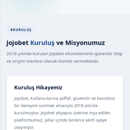
#KURULUŞ
Jojobet
Kuruluş
ve Misyonumuz
2018 yılında kurulan Jojobet ekosisteminin güvenilir bilgi
ve erişim merkezi olarak hizmet vermektedir.
Kuruluş Hikayemiz
Jojobet, kullanıcılarına şeffaf, güvenilir ve kesintisiz
bir deneyim sunmak amacıyla 2018 yılında
kurulmuştur. Jojobet altyapısı üzerine inşa edilen
platformumuz, yıllar içinde binlerce aktif üyeye
ulaşmıştır.