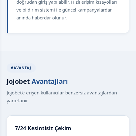
doğrudan giriş yapılabilir. Hızlı erişim kısayolları
ve bildirim sistemi ile güncel kampanyalardan
anında haberdar olunur.
#AVANTAJ
Jojobet
Avantajları
Jojobet'e erişen kullanıcılar benzersiz avantajlardan
yararlanır.
7/24 Kesintisiz Çekim