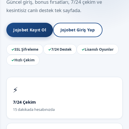
Güncel giriş, bonus fırsatları, 7/24 çekim ve
kesintisiz canlı destek tek sayfada.
Jojobet Kayıt Ol
Jojobet Giriş Yap
SSL Şifreleme
7/24 Destek
Lisanslı Oyunlar
Hızlı Çekim
⚡
7/24 Çekim
15 dakikada hesabınızda