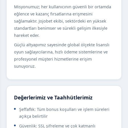
Misyonumuz; her kullanıcının güvenli bir ortamda
eğlence ve kazanç fırsatlarına erişmesini
sağlamaktır. Jojobet ekibi, sektördeki en yüksek
standartları benimser ve sürekli gelişim ilkesiyle
hareket eder.
Güçlü altyapımız sayesinde global ölçekte lisanslı
oyun sağlayıcılarına, hızlı ödeme sistemlerine ve
profesyonel müşteri hizmetlerine erişim
sunuyoruz.
Değerlerimiz ve Taahhütlerimiz
Şeffaflık: Tüm bonus koşulları ve işlem süreleri
açıkça belirtilir
Güvenlik: SSL şifreleme ve çok katmanlı