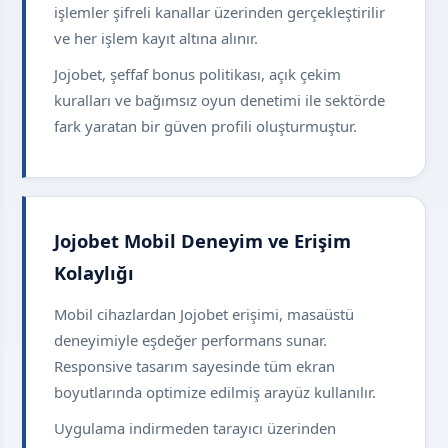
işlemler şifreli kanallar üzerinden gerçekleştirilir
ve her işlem kayıt altına alınır.
Jojobet, şeffaf bonus politikası, açık çekim
kuralları ve bağımsız oyun denetimi ile sektörde
fark yaratan bir güven profili oluşturmuştur.
Jojobet Mobil Deneyim ve Erişim
Kolaylığı
Mobil cihazlardan Jojobet erişimi, masaüstü
deneyimiyle eşdeğer performans sunar.
Responsive tasarım sayesinde tüm ekran
boyutlarında optimize edilmiş arayüz kullanılır.
Uygulama indirmeden tarayıcı üzerinden