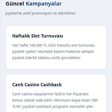
Güncel
Kampanyalar
Jojobet'te aktif promosyon ve etkinlikler.
Haftalık Slot Turnuvası
Her hafta 100.000 TL ödül havuzlu slot turnuvası.
Jojobet üyeleri otomatik katılım hakkına sahiptir.
Jojobet liderlik tablosu anlık güncellenir.
Canlı Casino Cashback
Canlı casino kayıplarının %20'si her Pazartesi
bonus olarak iade edilir. Minimum kayıp tutarı 500
TL'dir. Jojobet cashback programı otomatik işler.