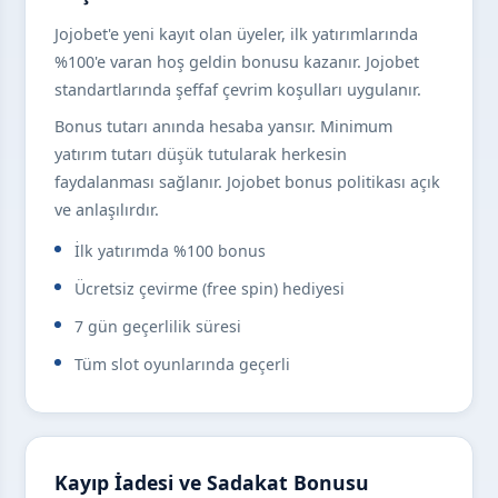
Jojobet'e yeni kayıt olan üyeler, ilk yatırımlarında
%100'e varan hoş geldin bonusu kazanır. Jojobet
standartlarında şeffaf çevrim koşulları uygulanır.
Bonus tutarı anında hesaba yansır. Minimum
yatırım tutarı düşük tutularak herkesin
faydalanması sağlanır. Jojobet bonus politikası açık
ve anlaşılırdır.
İlk yatırımda %100 bonus
Ücretsiz çevirme (free spin) hediyesi
7 gün geçerlilik süresi
Tüm slot oyunlarında geçerli
Kayıp İadesi ve Sadakat Bonusu