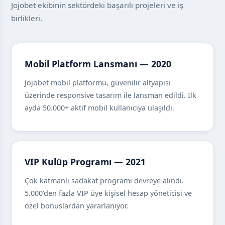
Jojobet ekibinin sektördeki başarılı projeleri ve iş
birlikleri.
Mobil Platform Lansmanı — 2020
Jojobet mobil platformu, güvenilir altyapısı
üzerinde responsive tasarım ile lansman edildi. İlk
ayda 50.000+ aktif mobil kullanıcıya ulaşıldı.
VIP Kulüp Programı — 2021
Çok katmanlı sadakat programı devreye alındı.
5.000'den fazla VIP üye kişisel hesap yöneticisi ve
özel bonuslardan yararlanıyor.