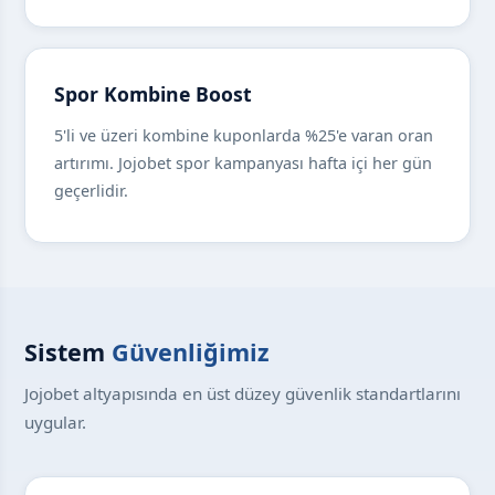
Spor Kombine Boost
5'li ve üzeri kombine kuponlarda %25'e varan oran
artırımı. Jojobet spor kampanyası hafta içi her gün
geçerlidir.
Sistem
Güvenliğimiz
Jojobet altyapısında en üst düzey güvenlik standartlarını
uygular.