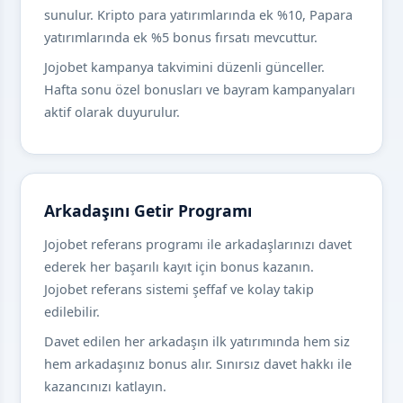
sunulur. Kripto para yatırımlarında ek %10, Papara
yatırımlarında ek %5 bonus fırsatı mevcuttur.
Jojobet kampanya takvimini düzenli günceller.
Hafta sonu özel bonusları ve bayram kampanyaları
aktif olarak duyurulur.
Arkadaşını Getir Programı
Jojobet referans programı ile arkadaşlarınızı davet
ederek her başarılı kayıt için bonus kazanın.
Jojobet referans sistemi şeffaf ve kolay takip
edilebilir.
Davet edilen her arkadaşın ilk yatırımında hem siz
hem arkadaşınız bonus alır. Sınırsız davet hakkı ile
kazancınızı katlayın.