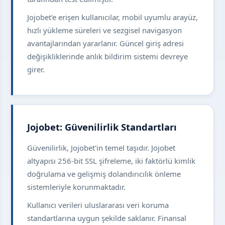
Jojobet'e erişen kullanıcılar, mobil uyumlu arayüz,
hızlı yükleme süreleri ve sezgisel navigasyon
avantajlarından yararlanır. Güncel giriş adresi
değişikliklerinde anlık bildirim sistemi devreye
girer.
Jojobet: Güvenilirlik Standartları
Güvenilirlik, Jojobet'in temel taşıdır. Jojobet
altyapısı 256-bit SSL şifreleme, iki faktörlü kimlik
doğrulama ve gelişmiş dolandırıcılık önleme
sistemleriyle korunmaktadır.
Kullanıcı verileri uluslararası veri koruma
standartlarına uygun şekilde saklanır. Finansal