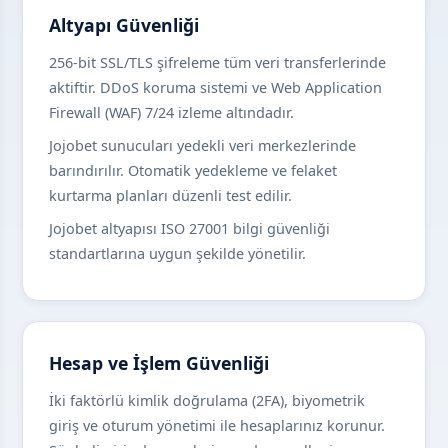
Altyapı Güvenliği
256-bit SSL/TLS şifreleme tüm veri transferlerinde
aktiftir. DDoS koruma sistemi ve Web Application
Firewall (WAF) 7/24 izleme altındadır.
Jojobet sunucuları yedekli veri merkezlerinde
barındırılır. Otomatik yedekleme ve felaket
kurtarma planları düzenli test edilir.
Jojobet altyapısı ISO 27001 bilgi güvenliği
standartlarına uygun şekilde yönetilir.
Hesap ve İşlem Güvenliği
İki faktörlü kimlik doğrulama (2FA), biyometrik
giriş ve oturum yönetimi ile hesaplarınız korunur.