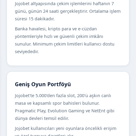
Jojobet altyapısında çekim işlemlerini haftanın 7
günü, günün 24 saati gerçekleştirir. Ortalama işlem
süresi 15 dakikadır.
Banka havalesi, kripto para ve e-cüzdan
yöntemleriyle hızlı ve güvenli çekim imkânı
sunulur. Minimum çekim limitleri kullanıcı dostu
seviyededir.
Geniş Oyun Portföyü
Jojobet'te 5.000'den fazla slot, 200'ü aşkın canlı
masa ve kapsamlı spor bahisleri bulunur.
Pragmatic Play, Evolution Gaming ve NetEnt gibi
dünya devleri temsil edilir.
Jojobet kullanıcıları yeni oyunlara öncelikli erişim
ve özel turnuva davetleri alır.