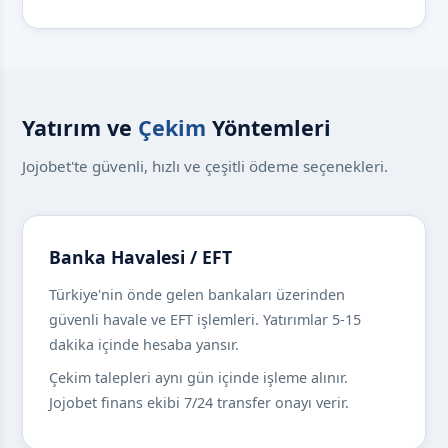
Yatırım ve
Çekim
Yöntemleri
Jojobet'te güvenli, hızlı ve çeşitli ödeme seçenekleri.
Banka Havalesi / EFT
Türkiye'nin önde gelen bankaları üzerinden
güvenli havale ve EFT işlemleri. Yatırımlar 5-15
dakika içinde hesaba yansır.
Çekim talepleri aynı gün içinde işleme alınır.
Jojobet finans ekibi 7/24 transfer onayı verir.