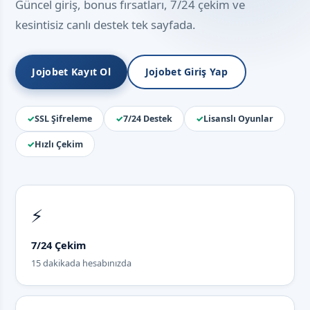
Güncel giriş, bonus fırsatları, 7/24 çekim ve
kesintisiz canlı destek tek sayfada.
Jojobet Kayıt Ol
Jojobet Giriş Yap
SSL Şifreleme
7/24 Destek
Lisanslı Oyunlar
Hızlı Çekim
⚡
7/24 Çekim
15 dakikada hesabınızda