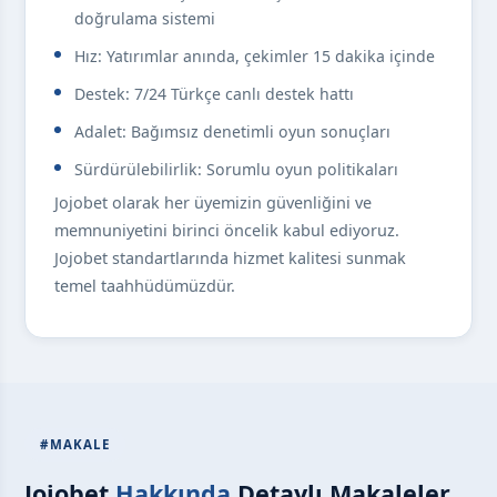
doğrulama sistemi
Hız: Yatırımlar anında, çekimler 15 dakika içinde
Destek: 7/24 Türkçe canlı destek hattı
Adalet: Bağımsız denetimli oyun sonuçları
Sürdürülebilirlik: Sorumlu oyun politikaları
Jojobet olarak her üyemizin güvenliğini ve
memnuniyetini birinci öncelik kabul ediyoruz.
Jojobet standartlarında hizmet kalitesi sunmak
temel taahhüdümüzdür.
#MAKALE
Jojobet
Hakkında
Detaylı Makaleler