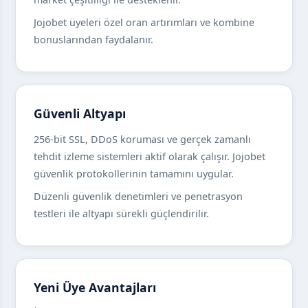
Jojobet üyeleri özel oran artırımları ve kombine
bonuslarından faydalanır.
Güvenli Altyapı
256-bit SSL, DDoS koruması ve gerçek zamanlı
tehdit izleme sistemleri aktif olarak çalışır. Jojobet
güvenlik protokollerinin tamamını uygular.
Düzenli güvenlik denetimleri ve penetrasyon
testleri ile altyapı sürekli güçlendirilir.
Yeni Üye Avantajları