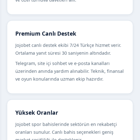
Premium Canlı Destek
Jojobet canlı destek ekibi 7/24 Türkçe hizmet verir.
Ortalama yanıt süresi 30 saniyenin altındadır.
Telegram, site içi sohbet ve e-posta kanalları
üzerinden anında yardım alınabilir. Teknik, finansal
ve oyun konularında uzman ekip hazırdır.
Yüksek Oranlar
Jojobet spor bahislerinde sektörün en rekabetçi
oranları sunulur. Canlı bahis seçenekleri geniş
market çeşitliliği ile desteklenir.