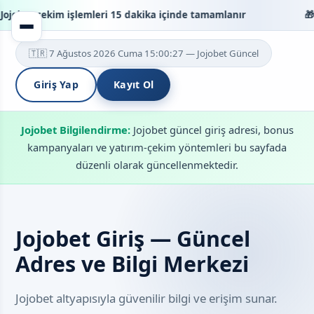
 işlemleri 15 dakika içinde tamamlanır
🎁 Yeni üyelere 
🇹🇷 7 Ağustos 2026 Cuma 15:00:28 — Jojobet Güncel
Giriş Yap
Kayıt Ol
Jojobet Bilgilendirme:
Jojobet güncel giriş adresi, bonus
kampanyaları ve yatırım-çekim yöntemleri bu sayfada
düzenli olarak güncellenmektedir.
Jojobet Giriş — Güncel
Adres ve Bilgi Merkezi
Jojobet altyapısıyla güvenilir bilgi ve erişim sunar.