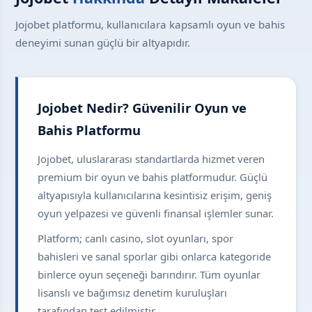
Jojobet platformu, kullanıcılara kapsamlı oyun ve bahis
deneyimi sunan güçlü bir altyapıdır.
Jojobet Nedir? Güvenilir Oyun ve
Bahis Platformu
Jojobet, uluslararası standartlarda hizmet veren
premium bir oyun ve bahis platformudur. Güçlü
altyapısıyla kullanıcılarına kesintisiz erişim, geniş
oyun yelpazesi ve güvenli finansal işlemler sunar.
Platform; canlı casino, slot oyunları, spor
bahisleri ve sanal sporlar gibi onlarca kategoride
binlerce oyun seçeneği barındırır. Tüm oyunlar
lisanslı ve bağımsız denetim kuruluşları
tarafından test edilmiştir.