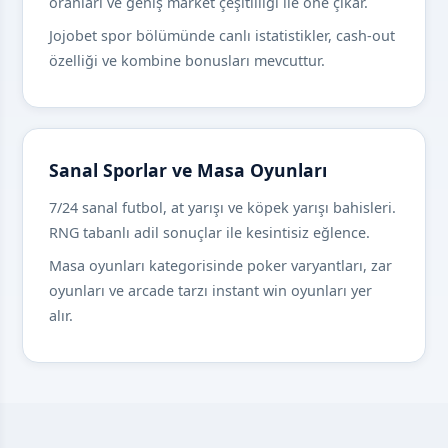
oranları ve geniş market çeşitliliği ile öne çıkar.
Jojobet spor bölümünde canlı istatistikler, cash-out
özelliği ve kombine bonusları mevcuttur.
Sanal Sporlar ve Masa Oyunları
7/24 sanal futbol, at yarışı ve köpek yarışı bahisleri.
RNG tabanlı adil sonuçlar ile kesintisiz eğlence.
Masa oyunları kategorisinde poker varyantları, zar
oyunları ve arcade tarzı instant win oyunları yer
alır.