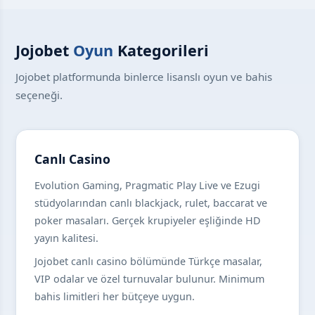
Jojobet
Oyun
Kategorileri
Jojobet platformunda binlerce lisanslı oyun ve bahis
seçeneği.
Canlı Casino
Evolution Gaming, Pragmatic Play Live ve Ezugi
stüdyolarından canlı blackjack, rulet, baccarat ve
poker masaları. Gerçek krupiyeler eşliğinde HD
yayın kalitesi.
Jojobet canlı casino bölümünde Türkçe masalar,
VIP odalar ve özel turnuvalar bulunur. Minimum
bahis limitleri her bütçeye uygun.