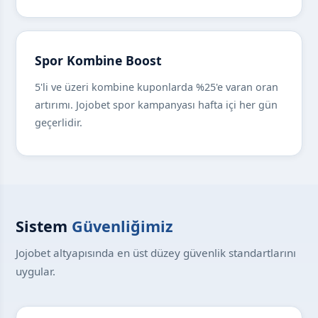
Spor Kombine Boost
5'li ve üzeri kombine kuponlarda %25'e varan oran
artırımı. Jojobet spor kampanyası hafta içi her gün
geçerlidir.
Sistem
Güvenliğimiz
Jojobet altyapısında en üst düzey güvenlik standartlarını
uygular.