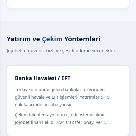
Yatırım ve
Çekim
Yöntemleri
Jojobet'te güvenli, hızlı ve çeşitli ödeme seçenekleri.
Banka Havalesi / EFT
Türkiye'nin önde gelen bankaları üzerinden
güvenli havale ve EFT işlemleri. Yatırımlar 5-15
dakika içinde hesaba yansır.
Çekim talepleri aynı gün içinde işleme alınır.
Jojobet finans ekibi 7/24 transfer onayı verir.