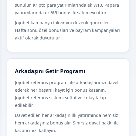
sunulur. Kripto para yatırımlarında ek %10, Papara
yatırımlarında ek %5 bonus fırsatı mevcuttur.
Jojobet kampanya takvimini düzenli günceller.
Hafta sonu özel bonusları ve bayram kampanyaları
aktif olarak duyurulur.
Arkadaşını Getir Programı
Jojobet referans programı ile arkadaşlarınızı davet
ederek her başarılı kayıt için bonus kazanın.
Jojobet referans sistemi şeffaf ve kolay takip
edilebilir.
Davet edilen her arkadaşın ilk yatırımında hem siz
hem arkadaşınız bonus alır. Sınırsız davet hakkı ile
kazancınızı katlayın.