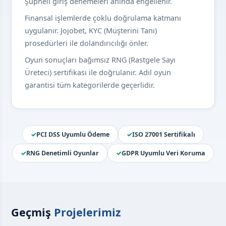
Şüpheli giriş denemeleri anında engellenir.
Finansal işlemlerde çoklu doğrulama katmanı
uygulanır. Jojobet, KYC (Müşterini Tanı)
prosedürleri ile dolandırıcılığı önler.
Oyun sonuçları bağımsız RNG (Rastgele Sayı
Üreteci) sertifikası ile doğrulanır. Adil oyun
garantisi tüm kategorilerde geçerlidir.
PCI DSS Uyumlu Ödeme
ISO 27001 Sertifikalı
RNG Denetimli Oyunlar
GDPR Uyumlu Veri Koruma
Geçmiş
Projelerimiz