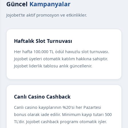
Güncel
Kampanyalar
Jojobet'te aktif promosyon ve etkinlikler.
Haftalık Slot Turnuvası
Her hafta 100.000 TL ödül havuzlu slot turnuvası.
Jojobet üyeleri otomatik katılım hakkına sahiptir.
Jojobet liderlik tablosu anlık güncellenir.
Canlı Casino Cashback
Canlı casino kayıplarının %20'si her Pazartesi
bonus olarak iade edilir. Minimum kayıp tutarı 500
TL'dir. Jojobet cashback programı otomatik işler.