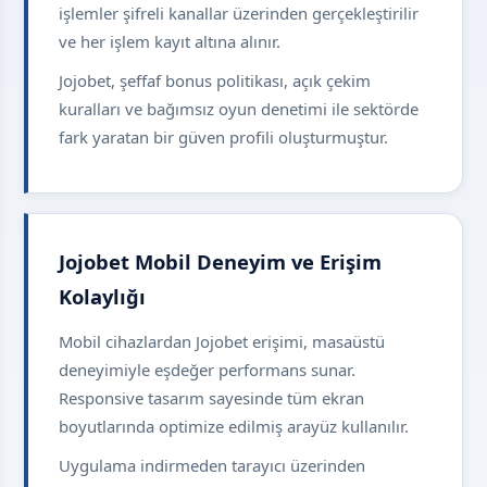
işlemler şifreli kanallar üzerinden gerçekleştirilir
ve her işlem kayıt altına alınır.
Jojobet, şeffaf bonus politikası, açık çekim
kuralları ve bağımsız oyun denetimi ile sektörde
fark yaratan bir güven profili oluşturmuştur.
Jojobet Mobil Deneyim ve Erişim
Kolaylığı
Mobil cihazlardan Jojobet erişimi, masaüstü
deneyimiyle eşdeğer performans sunar.
Responsive tasarım sayesinde tüm ekran
boyutlarında optimize edilmiş arayüz kullanılır.
Uygulama indirmeden tarayıcı üzerinden