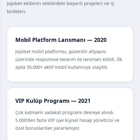
Jojobet ekibinin sektördeki başarılı projeleri ve iş
birlikleri.
Mobil Platform Lansmanı — 2020
Jojobet mobil platformu, güvenilir altyapısı
üzerinde responsive tasarım ile lansman edildi. İlk
ayda 50.000+ aktif mobil kullanıcıya ulaşıldı.
VIP Kulüp Programı — 2021
Çok katmanlı sadakat programı devreye alındı.
5.000'den fazla VIP üye kişisel hesap yöneticisi ve
özel bonuslardan yararlanıyor.