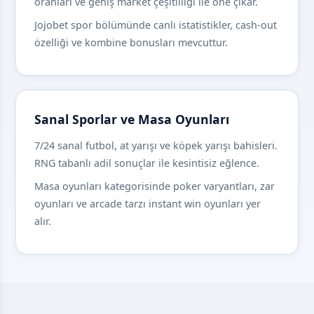
oranları ve geniş market çeşitliliği ile öne çıkar.
Jojobet spor bölümünde canlı istatistikler, cash-out
özelliği ve kombine bonusları mevcuttur.
Sanal Sporlar ve Masa Oyunları
7/24 sanal futbol, at yarışı ve köpek yarışı bahisleri.
RNG tabanlı adil sonuçlar ile kesintisiz eğlence.
Masa oyunları kategorisinde poker varyantları, zar
oyunları ve arcade tarzı instant win oyunları yer
alır.