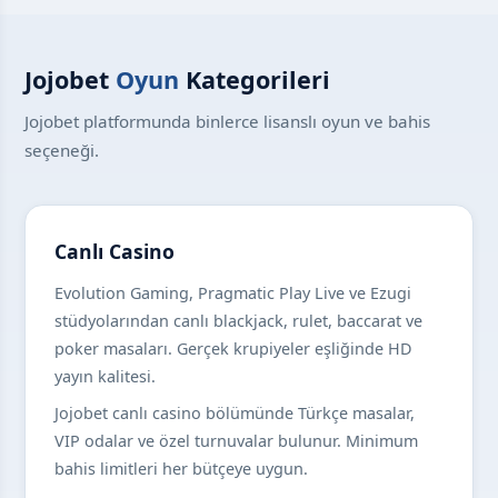
Jojobet
Oyun
Kategorileri
Jojobet platformunda binlerce lisanslı oyun ve bahis
seçeneği.
Canlı Casino
Evolution Gaming, Pragmatic Play Live ve Ezugi
stüdyolarından canlı blackjack, rulet, baccarat ve
poker masaları. Gerçek krupiyeler eşliğinde HD
yayın kalitesi.
Jojobet canlı casino bölümünde Türkçe masalar,
VIP odalar ve özel turnuvalar bulunur. Minimum
bahis limitleri her bütçeye uygun.