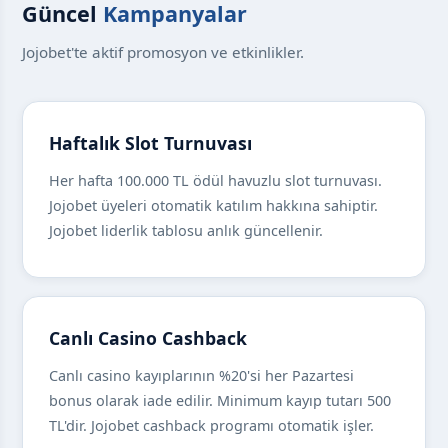
Güncel
Kampanyalar
Jojobet'te aktif promosyon ve etkinlikler.
Haftalık Slot Turnuvası
Her hafta 100.000 TL ödül havuzlu slot turnuvası.
Jojobet üyeleri otomatik katılım hakkına sahiptir.
Jojobet liderlik tablosu anlık güncellenir.
Canlı Casino Cashback
Canlı casino kayıplarının %20'si her Pazartesi
bonus olarak iade edilir. Minimum kayıp tutarı 500
TL'dir. Jojobet cashback programı otomatik işler.