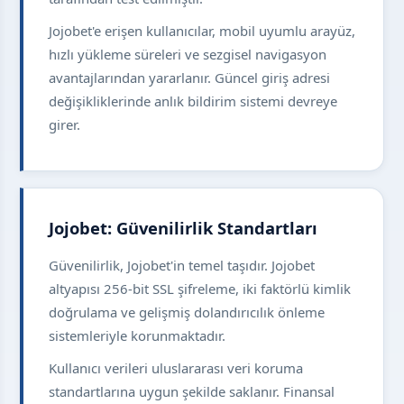
Jojobet'e erişen kullanıcılar, mobil uyumlu arayüz,
hızlı yükleme süreleri ve sezgisel navigasyon
avantajlarından yararlanır. Güncel giriş adresi
değişikliklerinde anlık bildirim sistemi devreye
girer.
Jojobet: Güvenilirlik Standartları
Güvenilirlik, Jojobet'in temel taşıdır. Jojobet
altyapısı 256-bit SSL şifreleme, iki faktörlü kimlik
doğrulama ve gelişmiş dolandırıcılık önleme
sistemleriyle korunmaktadır.
Kullanıcı verileri uluslararası veri koruma
standartlarına uygun şekilde saklanır. Finansal