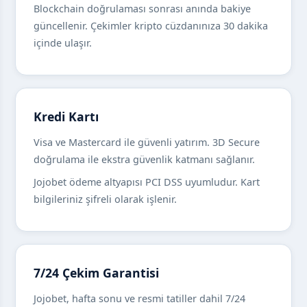
Blockchain doğrulaması sonrası anında bakiye
güncellenir. Çekimler kripto cüzdanınıza 30 dakika
içinde ulaşır.
Kredi Kartı
Visa ve Mastercard ile güvenli yatırım. 3D Secure
doğrulama ile ekstra güvenlik katmanı sağlanır.
Jojobet ödeme altyapısı PCI DSS uyumludur. Kart
bilgileriniz şifreli olarak işlenir.
7/24 Çekim Garantisi
Jojobet, hafta sonu ve resmi tatiller dahil 7/24