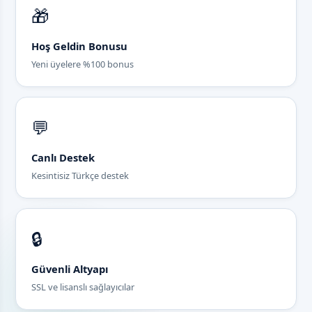
🎁
Hoş Geldin Bonusu
Yeni üyelere %100 bonus
💬
Canlı Destek
Kesintisiz Türkçe destek
🔒
Güvenli Altyapı
SSL ve lisanslı sağlayıcılar