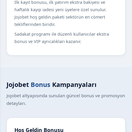
İlk kayıt bonusu, ilk yatırım ekstra bakiyesi ve
haftalık kayıp iadesi yeni üyelere özel sunulur.
Jojobet hoş geldin paketi sektörün en cömert
tekliflerinden biridir.
Sadakat programı ile düzenli kullanıcılar ekstra
bonus ve VIP ayrıcalıkları kazanır.
Jojobet
Bonus
Kampanyaları
Jojobet altyapısında sunulan güncel bonus ve promosyon
detayları.
Hoş Geldin Bonusu