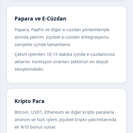
Papara ve E-Cüzdan
Papara, PayFix ve diğer e-cüzdan yöntemleriyle
anında yatırım. Jojobet e-cüzdan entegrasyonu
saniyeler içinde tamamlanır.
Çekim işlemleri 10-15 dakika içinde e-cüzdanınıza
aktarılır. Komisyon oranları sektörün en düşük
seviyesindedir.
Kripto Para
Bitcoin, USDT, Ethereum ve diğer kripto paralarla
anonim ve hızlı işlem. Jojobet kripto yatırımlarında
ek %10 bonus sunar.