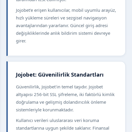
Jojobet'e erişen kullanıcılar, mobil uyumlu arayüz,
hızlı yükleme süreleri ve sezgisel navigasyon
avantajlarından yararlanır. Güncel giriş adresi
değişikliklerinde anlık bildirim sistemi devreye
girer.
Jojobet: Güvenilirlik Standartları
Güvenilirlik, Jojobet'in temel taşıdır. Jojobet
altyapısı 256-bit SSL şifreleme, iki faktörlü kimlik
doğrulama ve gelişmiş dolandırıcılık önleme
sistemleriyle korunmaktadır.
Kullanıcı verileri uluslararası veri koruma
standartlarına uygun şekilde saklanır. Finansal