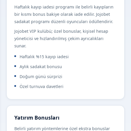
Haftalık kayıp iadesi programı ile belirli kayıpların
bir kısmı bonus bakiye olarak iade edilir. Jojobet
sadakat programı düzenli oyuncuları ödüllendirir.
Jojobet VIP kulübü; özel bonuslar, kişisel hesap
yöneticisi ve hızlandırılmış çekim ayrıcalıkları
sunar.
Haftalık %15 kayıp iadesi
Aylık sadakat bonusu
Doğum günü sürprizi
Özel turnuva davetleri
Yatırım Bonusları
Belirli yatırım yöntemlerine özel ekstra bonuslar