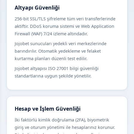
Altyapı Güvenliği
256-bit SSL/TLS şifreleme tüm veri transferlerinde
aktiftir. DDoS koruma sistemi ve Web Application
Firewall (WAF) 7/24 izleme altındadır.
Jojobet sunucuları yedekli veri merkezlerinde
barındırılır. Otomatik yedekleme ve felaket
kurtarma planları düzenli test edilir.
Jojobet altyapısı ISO 27001 bilgi güvenliği
standartlarına uygun şekilde yönetilir.
Hesap ve İşlem Güvenliği
İki faktörlü kimlik doğrulama (2FA), biyometrik
giriş ve oturum yönetimi ile hesaplarınız korunur.