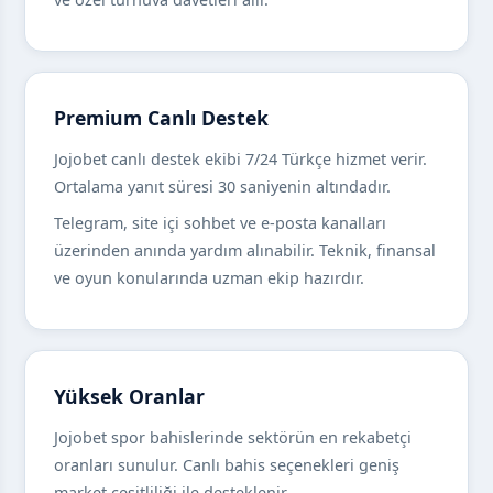
Premium Canlı Destek
Jojobet canlı destek ekibi 7/24 Türkçe hizmet verir.
Ortalama yanıt süresi 30 saniyenin altındadır.
Telegram, site içi sohbet ve e-posta kanalları
üzerinden anında yardım alınabilir. Teknik, finansal
ve oyun konularında uzman ekip hazırdır.
Yüksek Oranlar
Jojobet spor bahislerinde sektörün en rekabetçi
oranları sunulur. Canlı bahis seçenekleri geniş
market çeşitliliği ile desteklenir.