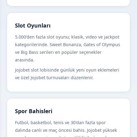
Slot Oyunları
5.000'den fazla slot oyunu; klasik, video ve jackpot
kategorilerinde. Sweet Bonanza, Gates of Olympus
ve Big Bass serileri en popüler seçenekler
arasında.
Jojobet slot lobisinde günlük yeni oyun eklemeleri
ve özel Jojobet turnuvaları düzenlenir.
Spor Bahisleri
Futbol, basketbol, tenis ve 30'dan fazla spor
dalında canlı ve maç öncesi bahis. Jojobet yüksek