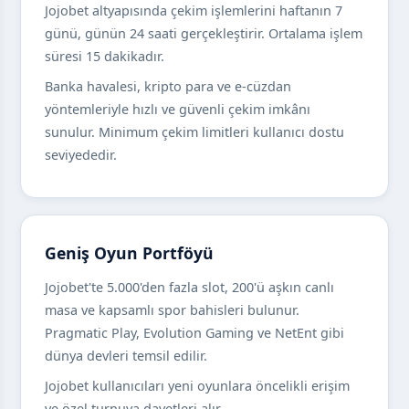
Jojobet altyapısında çekim işlemlerini haftanın 7
günü, günün 24 saati gerçekleştirir. Ortalama işlem
süresi 15 dakikadır.
Banka havalesi, kripto para ve e-cüzdan
yöntemleriyle hızlı ve güvenli çekim imkânı
sunulur. Minimum çekim limitleri kullanıcı dostu
seviyededir.
Geniş Oyun Portföyü
Jojobet'te 5.000'den fazla slot, 200'ü aşkın canlı
masa ve kapsamlı spor bahisleri bulunur.
Pragmatic Play, Evolution Gaming ve NetEnt gibi
dünya devleri temsil edilir.
Jojobet kullanıcıları yeni oyunlara öncelikli erişim
ve özel turnuva davetleri alır.