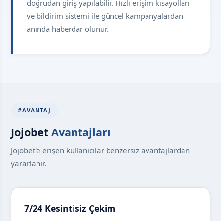
doğrudan giriş yapılabilir. Hızlı erişim kısayolları
ve bildirim sistemi ile güncel kampanyalardan
anında haberdar olunur.
#AVANTAJ
Jojobet
Avantajları
Jojobet'e erişen kullanıcılar benzersiz avantajlardan
yararlanır.
7/24 Kesintisiz Çekim