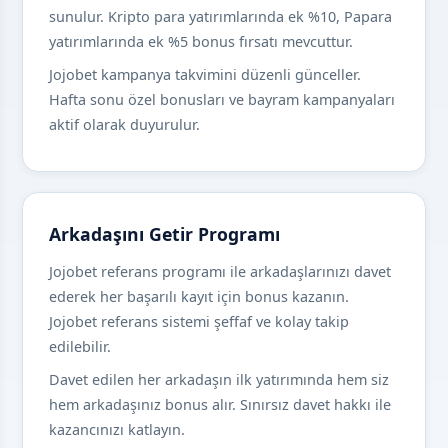
sunulur. Kripto para yatırımlarında ek %10, Papara
yatırımlarında ek %5 bonus fırsatı mevcuttur.
Jojobet kampanya takvimini düzenli günceller.
Hafta sonu özel bonusları ve bayram kampanyaları
aktif olarak duyurulur.
Arkadaşını Getir Programı
Jojobet referans programı ile arkadaşlarınızı davet
ederek her başarılı kayıt için bonus kazanın.
Jojobet referans sistemi şeffaf ve kolay takip
edilebilir.
Davet edilen her arkadaşın ilk yatırımında hem siz
hem arkadaşınız bonus alır. Sınırsız davet hakkı ile
kazancınızı katlayın.