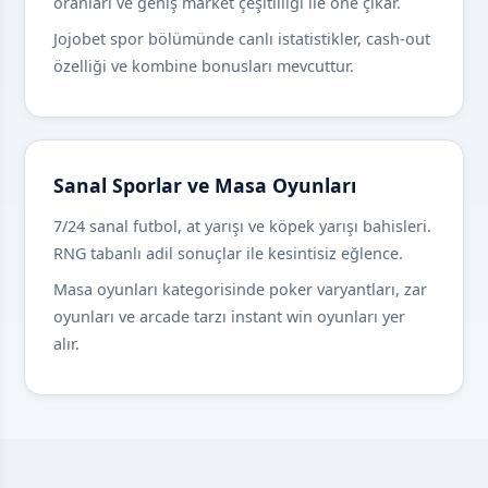
oranları ve geniş market çeşitliliği ile öne çıkar.
Jojobet spor bölümünde canlı istatistikler, cash-out
özelliği ve kombine bonusları mevcuttur.
Sanal Sporlar ve Masa Oyunları
7/24 sanal futbol, at yarışı ve köpek yarışı bahisleri.
RNG tabanlı adil sonuçlar ile kesintisiz eğlence.
Masa oyunları kategorisinde poker varyantları, zar
oyunları ve arcade tarzı instant win oyunları yer
alır.