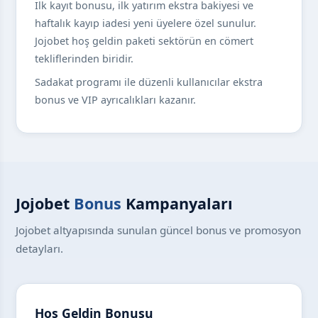
İlk kayıt bonusu, ilk yatırım ekstra bakiyesi ve
haftalık kayıp iadesi yeni üyelere özel sunulur.
Jojobet hoş geldin paketi sektörün en cömert
tekliflerinden biridir.
Sadakat programı ile düzenli kullanıcılar ekstra
bonus ve VIP ayrıcalıkları kazanır.
Jojobet
Bonus
Kampanyaları
Jojobet altyapısında sunulan güncel bonus ve promosyon
detayları.
Hoş Geldin Bonusu