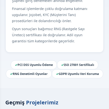
Şüpheli giriş denemeleri anında engellenir.
Finansal işlemlerde çoklu doğrulama katmanı
uygulanır. Jojobet, KYC (Müşterini Tanı)
prosedürleri ile dolandırıcılığı önler.
Oyun sonuçları bağımsız RNG (Rastgele Sayı
Üreteci) sertifikası ile doğrulanır. Adil oyun
garantisi tüm kategorilerde geçerlidir.
PCI DSS Uyumlu Ödeme
ISO 27001 Sertifikalı
RNG Denetimli Oyunlar
GDPR Uyumlu Veri Koruma
Geçmiş
Projelerimiz