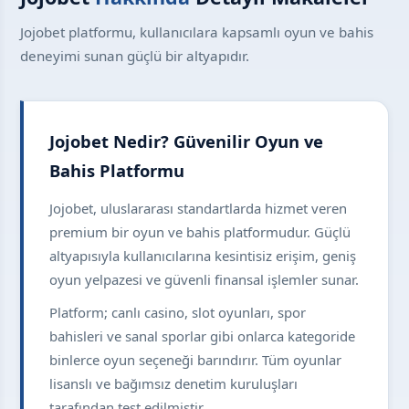
Jojobet platformu, kullanıcılara kapsamlı oyun ve bahis
deneyimi sunan güçlü bir altyapıdır.
Jojobet Nedir? Güvenilir Oyun ve
Bahis Platformu
Jojobet, uluslararası standartlarda hizmet veren
premium bir oyun ve bahis platformudur. Güçlü
altyapısıyla kullanıcılarına kesintisiz erişim, geniş
oyun yelpazesi ve güvenli finansal işlemler sunar.
Platform; canlı casino, slot oyunları, spor
bahisleri ve sanal sporlar gibi onlarca kategoride
binlerce oyun seçeneği barındırır. Tüm oyunlar
lisanslı ve bağımsız denetim kuruluşları
tarafından test edilmiştir.