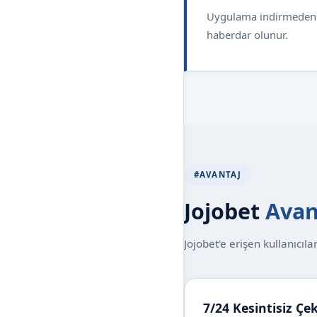
Uygulama indirmeden ta
haberdar olunur.
#AVANTAJ
Jojobet
Avan
Jojobet'e erişen kullanıcıl
7/24 Kesintisiz Çe