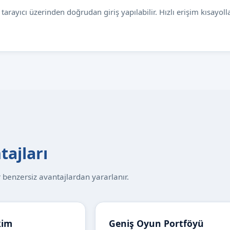
rayıcı üzerinden doğrudan giriş yapılabilir. Hızlı erişim kısayol
tajları
ar benzersiz avantajlardan yararlanır.
kim
Geniş Oyun Portföyü