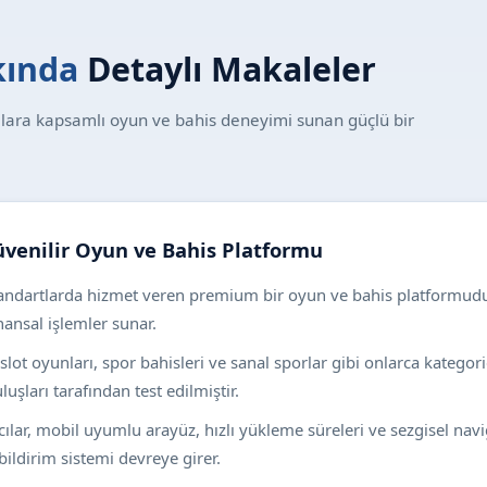
ında
Detaylı Makaleler
cılara kapsamlı oyun ve bahis deneyimi sunan güçlü bir
üvenilir Oyun ve Bahis Platformu
standartlarda hizmet veren premium bir oyun ve bahis platformudur.
nansal işlemler sunar.
 slot oyunları, spor bahisleri ve sanal sporlar gibi onlarca kategor
şları tarafından test edilmiştir.
ıcılar, mobil uyumlu arayüz, hızlı yükleme süreleri ve sezgisel nav
 bildirim sistemi devreye girer.