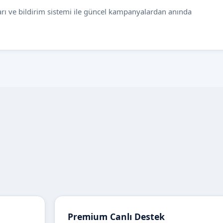
ları ve bildirim sistemi ile güncel kampanyalardan anında
Premium Canlı Destek