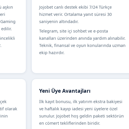
ü aşkın
Jojobet canlı destek ekibi 7/24 Türkçe
eri
hizmet verir. Ortalama yanıt süresi 30
n Gaming
saniyenin altındadır.
edilir.
Telegram, site içi sohbet ve e-posta
öncelikli
kanalları üzerinden anında yardım alınabilir.
.
Teknik, finansal ve oyun konularında uzman
ekip hazırdır.
Yeni Üye Avantajları
rçek
İlk kayıt bonusu, ilk yatırım ekstra bakiyesi
tif olarak
ve haftalık kayıp iadesi yeni üyelere özel
rinin
sunulur. Jojobet hoş geldin paketi sektörün
en cömert tekliflerinden biridir.