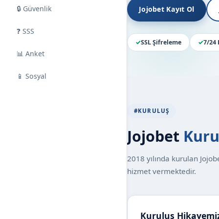
🔒 Güvenlik
Jojobet Kayıt Ol
❓ SSS
SSL Şifreleme
7/24
📊 Anket
📱 Sosyal
#KURULUŞ
Jojobet
Kuru
2018 yılında kurulan Jojob
hizmet vermektedir.
Kuruluş Hikayemi