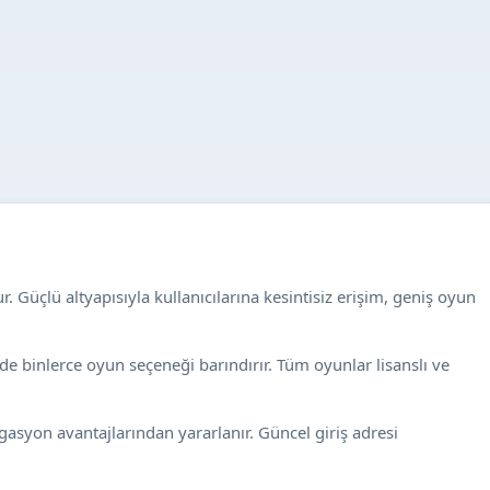
 Güçlü altyapısıyla kullanıcılarına kesintisiz erişim, geniş oyun
ide binlerce oyun seçeneği barındırır. Tüm oyunlar lisanslı ve
igasyon avantajlarından yararlanır. Güncel giriş adresi