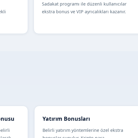
Sadakat programı ile düzenli kullanıcılar
kli
ekstra bonus ve VIP ayrıcalıkları kazanır.
Bonusu
Yatırım Bonusları
elirli
Belirli yatırım yöntemlerine özel ekstra
olarak
bonuslar sunulur. Kripto para