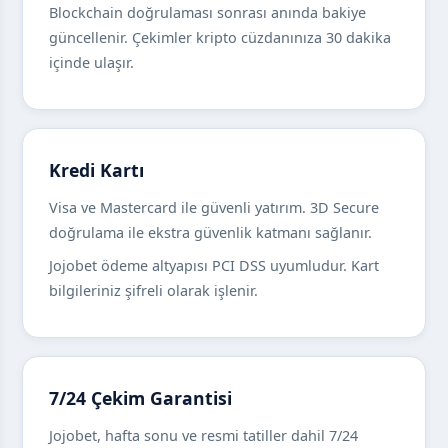
Blockchain doğrulaması sonrası anında bakiye
güncellenir. Çekimler kripto cüzdanınıza 30 dakika
içinde ulaşır.
Kredi Kartı
Visa ve Mastercard ile güvenli yatırım. 3D Secure
doğrulama ile ekstra güvenlik katmanı sağlanır.
Jojobet ödeme altyapısı PCI DSS uyumludur. Kart
bilgileriniz şifreli olarak işlenir.
7/24 Çekim Garantisi
Jojobet, hafta sonu ve resmi tatiller dahil 7/24