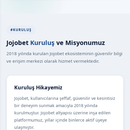
#KURULUŞ
Jojobet
Kuruluş
ve Misyonumuz
2018 yılında kurulan Jojobet ekosisteminin güvenilir bilgi
ve erişim merkezi olarak hizmet vermektedir.
Kuruluş Hikayemiz
Jojobet, kullanıcılarına şeffaf, güvenilir ve kesintisiz
bir deneyim sunmak amacıyla 2018 yılında
kurulmuştur. Jojobet altyapısı üzerine inşa edilen
platformumuz, yıllar içinde binlerce aktif üyeye
ulaşmıştır.