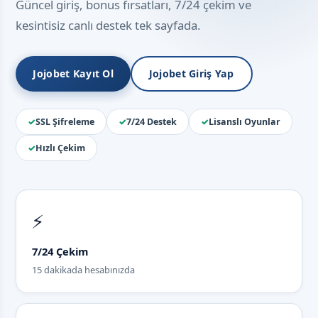
Güncel giriş, bonus fırsatları, 7/24 çekim ve
kesintisiz canlı destek tek sayfada.
Jojobet Kayıt Ol
Jojobet Giriş Yap
SSL Şifreleme
7/24 Destek
Lisanslı Oyunlar
Hızlı Çekim
⚡
7/24 Çekim
15 dakikada hesabınızda