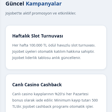
Güncel
Kampanyalar
Jojobet'te aktif promosyon ve etkinlikler.
Haftalık Slot Turnuvası
Her hafta 100.000 TL ödül havuzlu slot turnuvası.
Jojobet üyeleri otomatik katılım hakkına sahiptir.
Jojobet liderlik tablosu anlık güncellenir.
Canlı Casino Cashback
Canlı casino kayıplarının %20'si her Pazartesi
bonus olarak iade edilir. Minimum kayıp tutarı 500
TL'dir. Jojobet cashback programı otomatik işler.