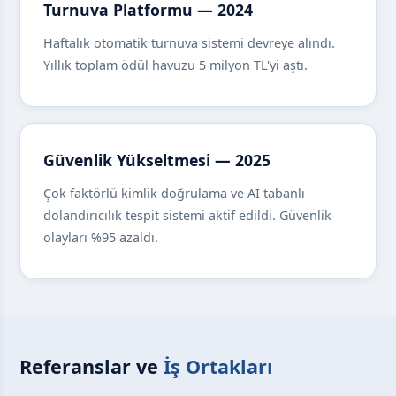
Turnuva Platformu — 2024
Haftalık otomatik turnuva sistemi devreye alındı.
Yıllık toplam ödül havuzu 5 milyon TL'yi aştı.
Güvenlik Yükseltmesi — 2025
Çok faktörlü kimlik doğrulama ve AI tabanlı
dolandırıcılık tespit sistemi aktif edildi. Güvenlik
olayları %95 azaldı.
Referanslar ve
İş Ortakları