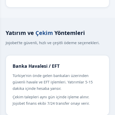
Yatırım ve
Çekim
Yöntemleri
Jojobet'te güvenli, hızlı ve çeşitli ödeme seçenekleri.
Banka Havalesi / EFT
Türkiye'nin önde gelen bankaları üzerinden
güvenli havale ve EFT işlemleri. Yatırımlar 5-15
dakika içinde hesaba yansır.
Çekim talepleri aynı gün içinde işleme alınır.
Jojobet finans ekibi 7/24 transfer onayı verir.