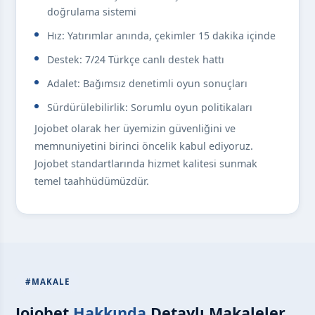
doğrulama sistemi
Hız: Yatırımlar anında, çekimler 15 dakika içinde
Destek: 7/24 Türkçe canlı destek hattı
Adalet: Bağımsız denetimli oyun sonuçları
Sürdürülebilirlik: Sorumlu oyun politikaları
Jojobet olarak her üyemizin güvenliğini ve
memnuniyetini birinci öncelik kabul ediyoruz.
Jojobet standartlarında hizmet kalitesi sunmak
temel taahhüdümüzdür.
#MAKALE
Jojobet
Hakkında
Detaylı Makaleler