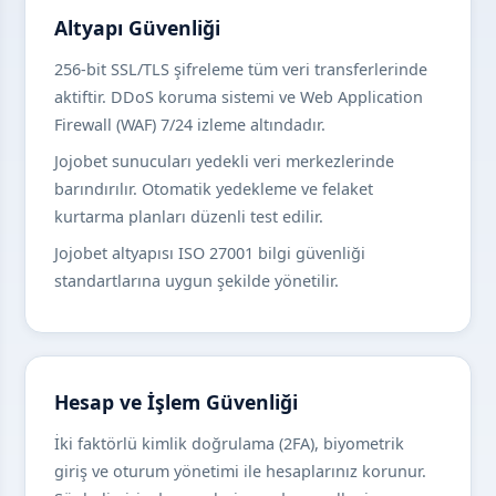
Altyapı Güvenliği
256-bit SSL/TLS şifreleme tüm veri transferlerinde
aktiftir. DDoS koruma sistemi ve Web Application
Firewall (WAF) 7/24 izleme altındadır.
Jojobet sunucuları yedekli veri merkezlerinde
barındırılır. Otomatik yedekleme ve felaket
kurtarma planları düzenli test edilir.
Jojobet altyapısı ISO 27001 bilgi güvenliği
standartlarına uygun şekilde yönetilir.
Hesap ve İşlem Güvenliği
İki faktörlü kimlik doğrulama (2FA), biyometrik
giriş ve oturum yönetimi ile hesaplarınız korunur.