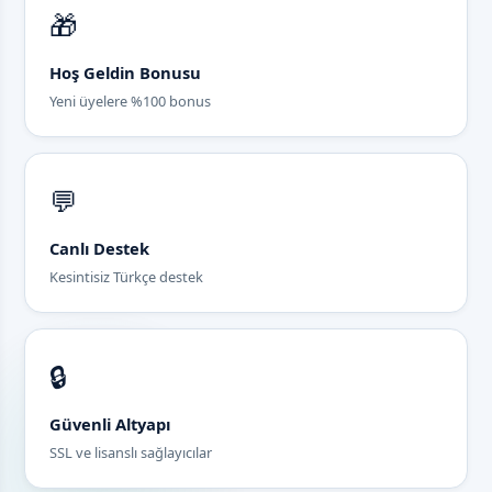
🎁
Hoş Geldin Bonusu
Yeni üyelere %100 bonus
💬
Canlı Destek
Kesintisiz Türkçe destek
🔒
Güvenli Altyapı
SSL ve lisanslı sağlayıcılar