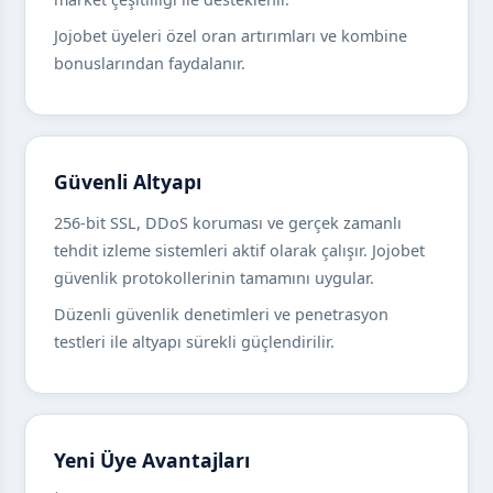
Jojobet üyeleri özel oran artırımları ve kombine
bonuslarından faydalanır.
Güvenli Altyapı
256-bit SSL, DDoS koruması ve gerçek zamanlı
tehdit izleme sistemleri aktif olarak çalışır. Jojobet
güvenlik protokollerinin tamamını uygular.
Düzenli güvenlik denetimleri ve penetrasyon
testleri ile altyapı sürekli güçlendirilir.
Yeni Üye Avantajları