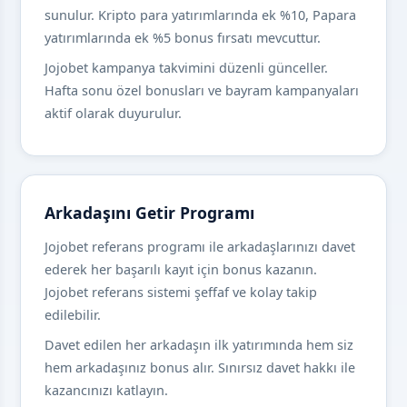
sunulur. Kripto para yatırımlarında ek %10, Papara
yatırımlarında ek %5 bonus fırsatı mevcuttur.
Jojobet kampanya takvimini düzenli günceller.
Hafta sonu özel bonusları ve bayram kampanyaları
aktif olarak duyurulur.
Arkadaşını Getir Programı
Jojobet referans programı ile arkadaşlarınızı davet
ederek her başarılı kayıt için bonus kazanın.
Jojobet referans sistemi şeffaf ve kolay takip
edilebilir.
Davet edilen her arkadaşın ilk yatırımında hem siz
hem arkadaşınız bonus alır. Sınırsız davet hakkı ile
kazancınızı katlayın.