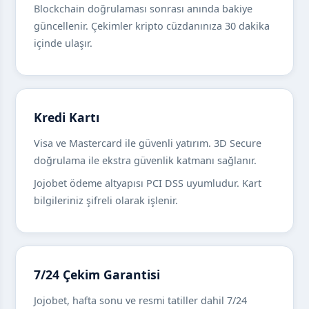
Blockchain doğrulaması sonrası anında bakiye
güncellenir. Çekimler kripto cüzdanınıza 30 dakika
içinde ulaşır.
Kredi Kartı
Visa ve Mastercard ile güvenli yatırım. 3D Secure
doğrulama ile ekstra güvenlik katmanı sağlanır.
Jojobet ödeme altyapısı PCI DSS uyumludur. Kart
bilgileriniz şifreli olarak işlenir.
7/24 Çekim Garantisi
Jojobet, hafta sonu ve resmi tatiller dahil 7/24