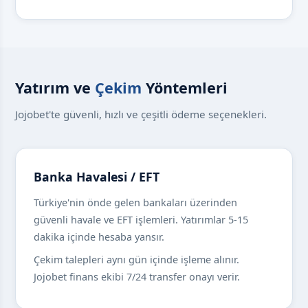
Yatırım ve
Çekim
Yöntemleri
Jojobet'te güvenli, hızlı ve çeşitli ödeme seçenekleri.
Banka Havalesi / EFT
Türkiye'nin önde gelen bankaları üzerinden
güvenli havale ve EFT işlemleri. Yatırımlar 5-15
dakika içinde hesaba yansır.
Çekim talepleri aynı gün içinde işleme alınır.
Jojobet finans ekibi 7/24 transfer onayı verir.