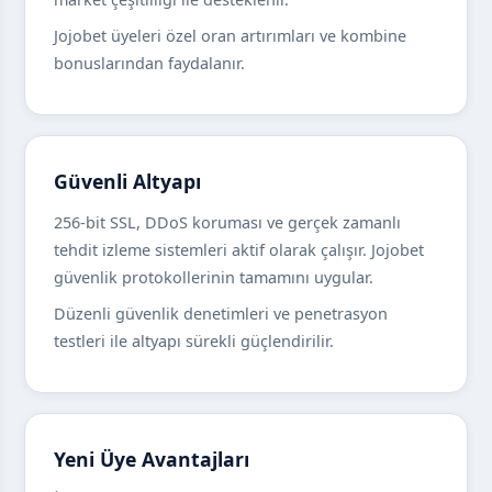
Jojobet üyeleri özel oran artırımları ve kombine
bonuslarından faydalanır.
Güvenli Altyapı
256-bit SSL, DDoS koruması ve gerçek zamanlı
tehdit izleme sistemleri aktif olarak çalışır. Jojobet
güvenlik protokollerinin tamamını uygular.
Düzenli güvenlik denetimleri ve penetrasyon
testleri ile altyapı sürekli güçlendirilir.
Yeni Üye Avantajları