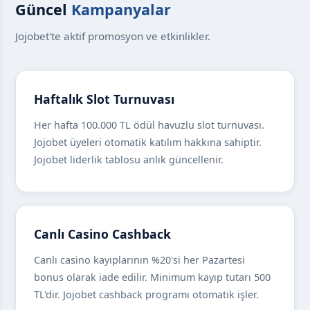
Güncel
Kampanyalar
Jojobet'te aktif promosyon ve etkinlikler.
Haftalık Slot Turnuvası
Her hafta 100.000 TL ödül havuzlu slot turnuvası.
Jojobet üyeleri otomatik katılım hakkına sahiptir.
Jojobet liderlik tablosu anlık güncellenir.
Canlı Casino Cashback
Canlı casino kayıplarının %20'si her Pazartesi
bonus olarak iade edilir. Minimum kayıp tutarı 500
TL'dir. Jojobet cashback programı otomatik işler.