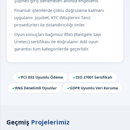
Şüpheli giriş denemeleri anında engellenir.
Finansal işlemlerde çoklu doğrulama katmanı
uygulanır. Jojobet, KYC (Müşterini Tanı)
prosedürleri ile dolandırıcılığı önler.
Oyun sonuçları bağımsız RNG (Rastgele Sayı
Üreteci) sertifikası ile doğrulanır. Adil oyun
garantisi tüm kategorilerde geçerlidir.
PCI DSS Uyumlu Ödeme
ISO 27001 Sertifikalı
RNG Denetimli Oyunlar
GDPR Uyumlu Veri Koruma
Geçmiş
Projelerimiz