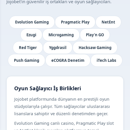
Jojobet'in güvenilir iş ortakları ve oyun sağlayıcıları.
Evolution Gaming
Pragmatic Play
NetEnt
Ezugi
Microgaming
Play'n GO
Red Tiger
Yggdrasil
Hacksaw Gaming
Push Gaming
eCOGRA Denetim
iTech Labs
Oyun Sağlayıcı İş Birlikleri
Jojobet platformunda dünyanın en prestijli oyun
stüdyolarıyla çalışır. Tüm sağlayıcılar uluslararası
lisanslara sahiptir ve düzenli denetimden geçer.
Evolution Gaming canlı casino, Pragmatic Play slot