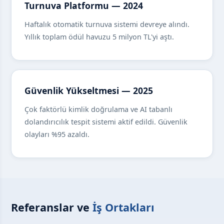
Turnuva Platformu — 2024
Haftalık otomatik turnuva sistemi devreye alındı.
Yıllık toplam ödül havuzu 5 milyon TL'yi aştı.
Güvenlik Yükseltmesi — 2025
Çok faktörlü kimlik doğrulama ve AI tabanlı
dolandırıcılık tespit sistemi aktif edildi. Güvenlik
olayları %95 azaldı.
Referanslar ve
İş Ortakları