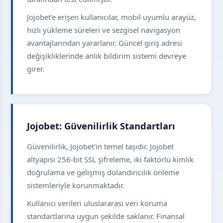
Jojobet'e erişen kullanıcılar, mobil uyumlu arayüz,
hızlı yükleme süreleri ve sezgisel navigasyon
avantajlarından yararlanır. Güncel giriş adresi
değişikliklerinde anlık bildirim sistemi devreye
girer.
Jojobet: Güvenilirlik Standartları
Güvenilirlik, Jojobet'in temel taşıdır. Jojobet
altyapısı 256-bit SSL şifreleme, iki faktörlü kimlik
doğrulama ve gelişmiş dolandırıcılık önleme
sistemleriyle korunmaktadır.
Kullanıcı verileri uluslararası veri koruma
standartlarına uygun şekilde saklanır. Finansal