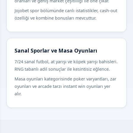
oranları ve geniş market çeşitliliği ile öne çıkar.
Jojobet spor bölümünde canlı istatistikler, cash-out
özelliği ve kombine bonusları mevcuttur.
Sanal Sporlar ve Masa Oyunları
7/24 sanal futbol, at yarışı ve köpek yarışı bahisleri.
RNG tabanlı adil sonuçlar ile kesintisiz eğlence.
Masa oyunları kategorisinde poker varyantları, zar
oyunları ve arcade tarzı instant win oyunları yer
alır.