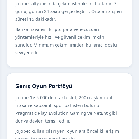
Jojobet altyapısında çekim işlemlerini haftanın 7
günü, günün 24 saati gerçekleştirir. Ortalama işlem
süresi 15 dakikadır.
Banka havalesi, kripto para ve e-cüzdan
yöntemleriyle hızlı ve güvenli çekim imkânı
sunulur. Minimum çekim limitleri kullanıcı dostu
seviyededir.
Geniş Oyun Portföyü
Jojobet'te 5.000'den fazla slot, 200'ü aşkın canlı
masa ve kapsamlı spor bahisleri bulunur.
Pragmatic Play, Evolution Gaming ve NetEnt gibi
dünya devleri temsil edilir.
Jojobet kullanıcıları yeni oyunlara öncelikli erişim
ve özel turnuva davetleri alır.