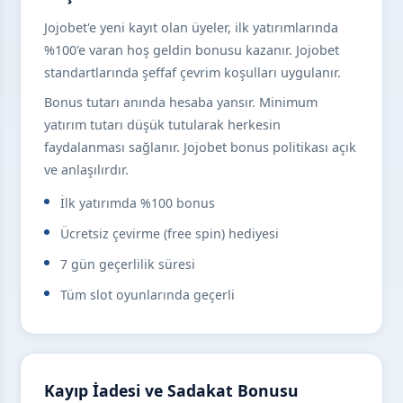
Jojobet'e yeni kayıt olan üyeler, ilk yatırımlarında
%100'e varan hoş geldin bonusu kazanır. Jojobet
standartlarında şeffaf çevrim koşulları uygulanır.
Bonus tutarı anında hesaba yansır. Minimum
yatırım tutarı düşük tutularak herkesin
faydalanması sağlanır. Jojobet bonus politikası açık
ve anlaşılırdır.
İlk yatırımda %100 bonus
Ücretsiz çevirme (free spin) hediyesi
7 gün geçerlilik süresi
Tüm slot oyunlarında geçerli
Kayıp İadesi ve Sadakat Bonusu