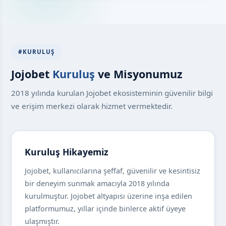
#KURULUŞ
Jojobet
Kuruluş
ve Misyonumuz
2018 yılında kurulan Jojobet ekosisteminin güvenilir bilgi
ve erişim merkezi olarak hizmet vermektedir.
Kuruluş Hikayemiz
Jojobet, kullanıcılarına şeffaf, güvenilir ve kesintisiz
bir deneyim sunmak amacıyla 2018 yılında
kurulmuştur. Jojobet altyapısı üzerine inşa edilen
platformumuz, yıllar içinde binlerce aktif üyeye
ulaşmıştır.