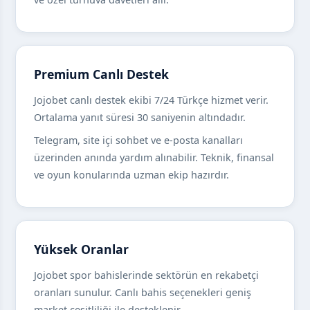
Premium Canlı Destek
Jojobet canlı destek ekibi 7/24 Türkçe hizmet verir.
Ortalama yanıt süresi 30 saniyenin altındadır.
Telegram, site içi sohbet ve e-posta kanalları
üzerinden anında yardım alınabilir. Teknik, finansal
ve oyun konularında uzman ekip hazırdır.
Yüksek Oranlar
Jojobet spor bahislerinde sektörün en rekabetçi
oranları sunulur. Canlı bahis seçenekleri geniş
market çeşitliliği ile desteklenir.