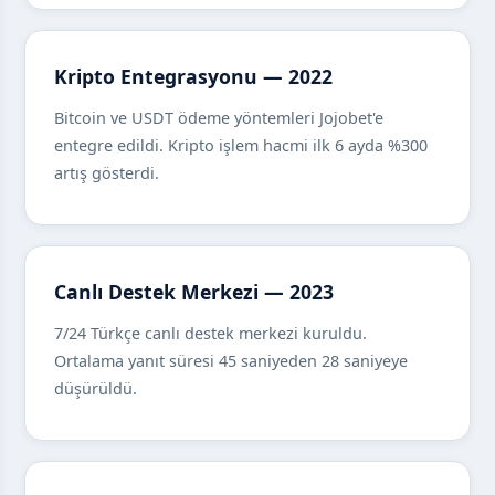
Kripto Entegrasyonu — 2022
Bitcoin ve USDT ödeme yöntemleri Jojobet'e
entegre edildi. Kripto işlem hacmi ilk 6 ayda %300
artış gösterdi.
Canlı Destek Merkezi — 2023
7/24 Türkçe canlı destek merkezi kuruldu.
Ortalama yanıt süresi 45 saniyeden 28 saniyeye
düşürüldü.