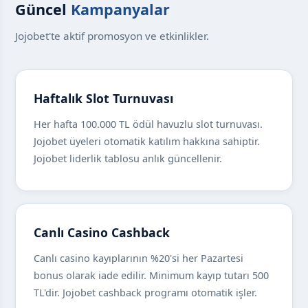
Güncel
Kampanyalar
Jojobet'te aktif promosyon ve etkinlikler.
Haftalık Slot Turnuvası
Her hafta 100.000 TL ödül havuzlu slot turnuvası.
Jojobet üyeleri otomatik katılım hakkına sahiptir.
Jojobet liderlik tablosu anlık güncellenir.
Canlı Casino Cashback
Canlı casino kayıplarının %20'si her Pazartesi
bonus olarak iade edilir. Minimum kayıp tutarı 500
TL'dir. Jojobet cashback programı otomatik işler.