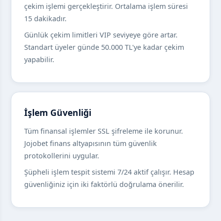
çekim işlemi gerçekleştirir. Ortalama işlem süresi
15 dakikadır.
Günlük çekim limitleri VIP seviyeye göre artar.
Standart üyeler günde 50.000 TL'ye kadar çekim
yapabilir.
İşlem Güvenliği
Tüm finansal işlemler SSL şifreleme ile korunur.
Jojobet finans altyapısının tüm güvenlik
protokollerini uygular.
Şüpheli işlem tespit sistemi 7/24 aktif çalışır. Hesap
güvenliğiniz için iki faktörlü doğrulama önerilir.