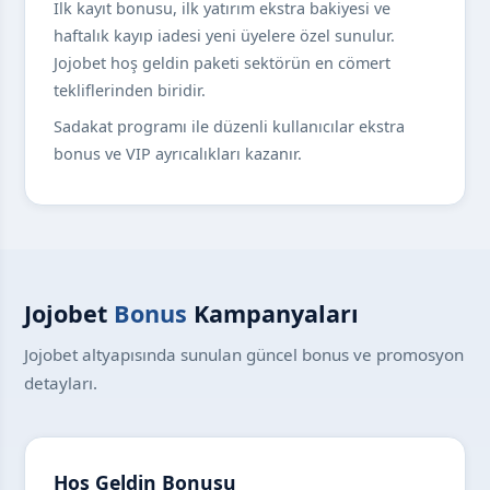
İlk kayıt bonusu, ilk yatırım ekstra bakiyesi ve
haftalık kayıp iadesi yeni üyelere özel sunulur.
Jojobet hoş geldin paketi sektörün en cömert
tekliflerinden biridir.
Sadakat programı ile düzenli kullanıcılar ekstra
bonus ve VIP ayrıcalıkları kazanır.
Jojobet
Bonus
Kampanyaları
Jojobet altyapısında sunulan güncel bonus ve promosyon
detayları.
Hoş Geldin Bonusu