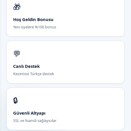
🎁
Hoş Geldin Bonusu
Yeni üyelere %100 bonus
💬
Canlı Destek
Kesintisiz Türkçe destek
🔒
Güvenli Altyapı
SSL ve lisanslı sağlayıcılar