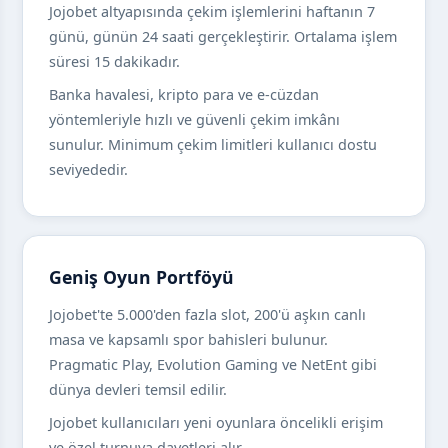
Jojobet altyapısında çekim işlemlerini haftanın 7
günü, günün 24 saati gerçekleştirir. Ortalama işlem
süresi 15 dakikadır.
Banka havalesi, kripto para ve e-cüzdan
yöntemleriyle hızlı ve güvenli çekim imkânı
sunulur. Minimum çekim limitleri kullanıcı dostu
seviyededir.
Geniş Oyun Portföyü
Jojobet'te 5.000'den fazla slot, 200'ü aşkın canlı
masa ve kapsamlı spor bahisleri bulunur.
Pragmatic Play, Evolution Gaming ve NetEnt gibi
dünya devleri temsil edilir.
Jojobet kullanıcıları yeni oyunlara öncelikli erişim
ve özel turnuva davetleri alır.