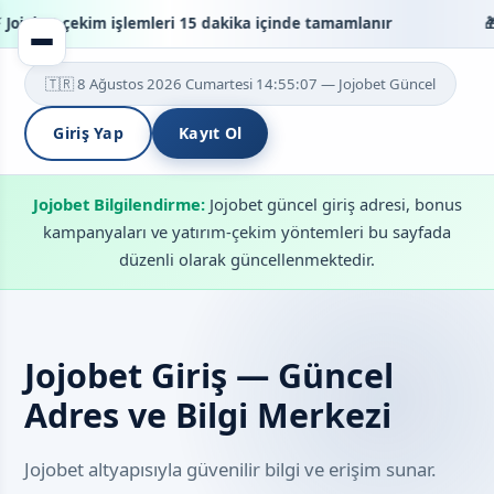
 işlemleri 15 dakika içinde tamamlanır
🎁 Yeni üyelere
🇹🇷 8 Ağustos 2026 Cumartesi 14:55:08 — Jojobet Güncel
Giriş Yap
Kayıt Ol
Jojobet Bilgilendirme:
Jojobet güncel giriş adresi, bonus
kampanyaları ve yatırım-çekim yöntemleri bu sayfada
düzenli olarak güncellenmektedir.
Jojobet Giriş — Güncel
Adres ve Bilgi Merkezi
Jojobet altyapısıyla güvenilir bilgi ve erişim sunar.