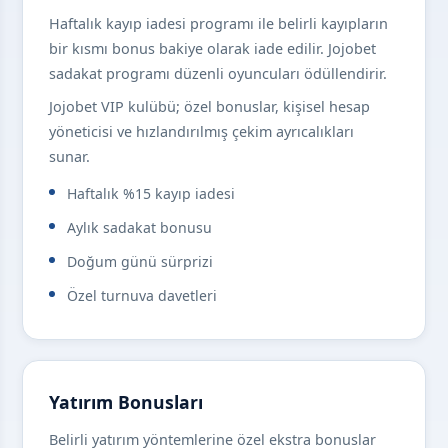
Haftalık kayıp iadesi programı ile belirli kayıpların
bir kısmı bonus bakiye olarak iade edilir. Jojobet
sadakat programı düzenli oyuncuları ödüllendirir.
Jojobet VIP kulübü; özel bonuslar, kişisel hesap
yöneticisi ve hızlandırılmış çekim ayrıcalıkları
sunar.
Haftalık %15 kayıp iadesi
Aylık sadakat bonusu
Doğum günü sürprizi
Özel turnuva davetleri
Yatırım Bonusları
Belirli yatırım yöntemlerine özel ekstra bonuslar