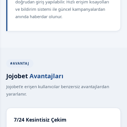
doğrudan giriş yapılabilir. Hızlı erişim kısayolları
ve bildirim sistemi ile güncel kampanyalardan
anında haberdar olunur.
#AVANTAJ
Jojobet
Avantajları
Jojobet'e erişen kullanıcılar benzersiz avantajlardan
yararlanır.
7/24 Kesintisiz Çekim