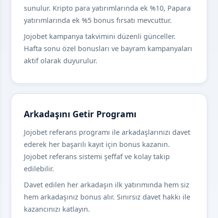
sunulur. Kripto para yatırımlarında ek %10, Papara
yatırımlarında ek %5 bonus fırsatı mevcuttur.
Jojobet kampanya takvimini düzenli günceller.
Hafta sonu özel bonusları ve bayram kampanyaları
aktif olarak duyurulur.
Arkadaşını Getir Programı
Jojobet referans programı ile arkadaşlarınızı davet
ederek her başarılı kayıt için bonus kazanın.
Jojobet referans sistemi şeffaf ve kolay takip
edilebilir.
Davet edilen her arkadaşın ilk yatırımında hem siz
hem arkadaşınız bonus alır. Sınırsız davet hakkı ile
kazancınızı katlayın.