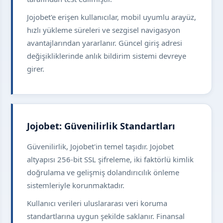
Jojobet'e erişen kullanıcılar, mobil uyumlu arayüz,
hızlı yükleme süreleri ve sezgisel navigasyon
avantajlarından yararlanır. Güncel giriş adresi
değişikliklerinde anlık bildirim sistemi devreye
girer.
Jojobet: Güvenilirlik Standartları
Güvenilirlik, Jojobet'in temel taşıdır. Jojobet
altyapısı 256-bit SSL şifreleme, iki faktörlü kimlik
doğrulama ve gelişmiş dolandırıcılık önleme
sistemleriyle korunmaktadır.
Kullanıcı verileri uluslararası veri koruma
standartlarına uygun şekilde saklanır. Finansal