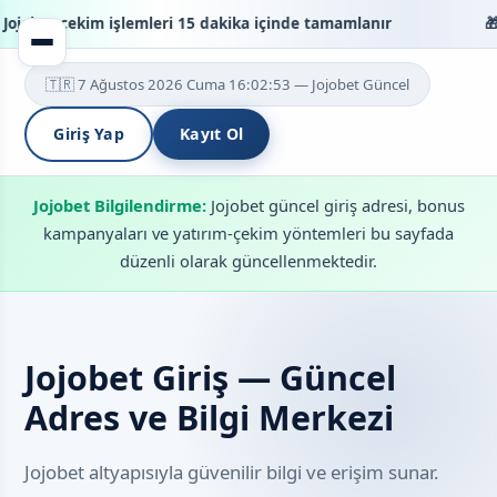
 işlemleri 15 dakika içinde tamamlanır
🎁 Yeni üyelere
🇹🇷 7 Ağustos 2026 Cuma 16:02:54 — Jojobet Güncel
Giriş Yap
Kayıt Ol
Jojobet Bilgilendirme:
Jojobet güncel giriş adresi, bonus
kampanyaları ve yatırım-çekim yöntemleri bu sayfada
düzenli olarak güncellenmektedir.
Jojobet Giriş — Güncel
Adres ve Bilgi Merkezi
Jojobet altyapısıyla güvenilir bilgi ve erişim sunar.