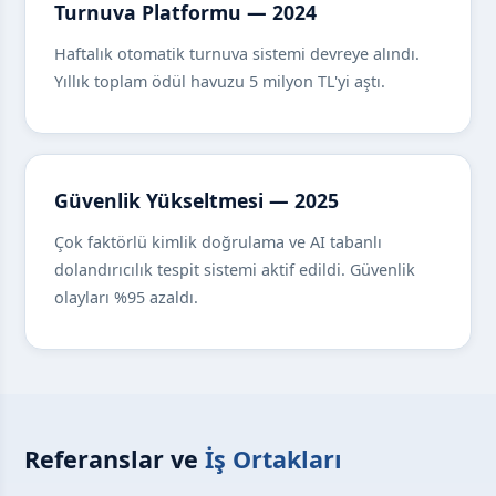
Turnuva Platformu — 2024
Haftalık otomatik turnuva sistemi devreye alındı.
Yıllık toplam ödül havuzu 5 milyon TL'yi aştı.
Güvenlik Yükseltmesi — 2025
Çok faktörlü kimlik doğrulama ve AI tabanlı
dolandırıcılık tespit sistemi aktif edildi. Güvenlik
olayları %95 azaldı.
Referanslar ve
İş Ortakları