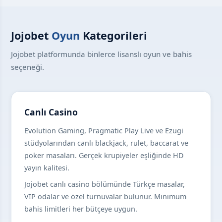
Jojobet
Oyun
Kategorileri
Jojobet platformunda binlerce lisanslı oyun ve bahis
seçeneği.
Canlı Casino
Evolution Gaming, Pragmatic Play Live ve Ezugi
stüdyolarından canlı blackjack, rulet, baccarat ve
poker masaları. Gerçek krupiyeler eşliğinde HD
yayın kalitesi.
Jojobet canlı casino bölümünde Türkçe masalar,
VIP odalar ve özel turnuvalar bulunur. Minimum
bahis limitleri her bütçeye uygun.