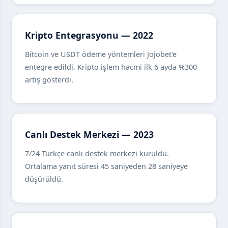
Kripto Entegrasyonu — 2022
Bitcoin ve USDT ödeme yöntemleri Jojobet'e
entegre edildi. Kripto işlem hacmi ilk 6 ayda %300
artış gösterdi.
Canlı Destek Merkezi — 2023
7/24 Türkçe canlı destek merkezi kuruldu.
Ortalama yanıt süresi 45 saniyeden 28 saniyeye
düşürüldü.