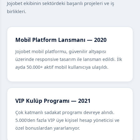
Jojobet ekibinin sektördeki başarılı projeleri ve iş
birlikleri.
Mobil Platform Lansmanı — 2020
Jojobet mobil platformu, güvenilir altyapısı
üzerinde responsive tasarım ile lansman edildi. İlk
ayda 50.000+ aktif mobil kullanıcıya ulaşıldı.
VIP Kulüp Programı — 2021
Çok katmanlı sadakat programı devreye alındı.
5.000'den fazla VIP üye kişisel hesap yöneticisi ve
özel bonuslardan yararlanıyor.