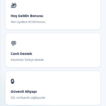
🎁
Hoş Geldin Bonusu
Yeni üyelere %100 bonus
💬
Canlı Destek
Kesintisiz Türkçe destek
🔒
Güvenli Altyapı
SSL ve lisanslı sağlayıcılar