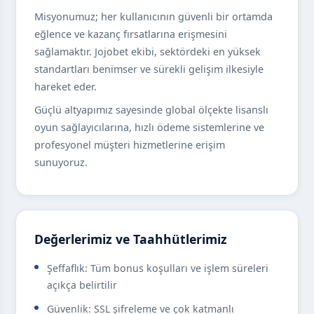
Misyonumuz; her kullanıcının güvenli bir ortamda
eğlence ve kazanç fırsatlarına erişmesini
sağlamaktır. Jojobet ekibi, sektördeki en yüksek
standartları benimser ve sürekli gelişim ilkesiyle
hareket eder.
Güçlü altyapımız sayesinde global ölçekte lisanslı
oyun sağlayıcılarına, hızlı ödeme sistemlerine ve
profesyonel müşteri hizmetlerine erişim
sunuyoruz.
Değerlerimiz ve Taahhütlerimiz
Şeffaflık: Tüm bonus koşulları ve işlem süreleri
açıkça belirtilir
Güvenlik: SSL şifreleme ve çok katmanlı