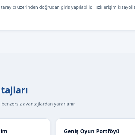
rayıcı üzerinden doğrudan giriş yapılabilir. Hızlı erişim kısayol
tajları
ar benzersiz avantajlardan yararlanır.
kim
Geniş Oyun Portföyü