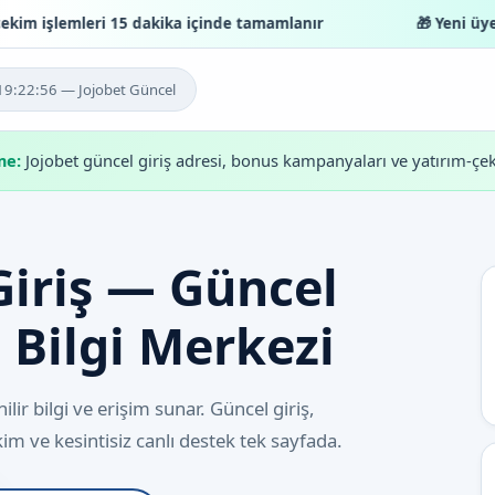
eri 15 dakika içinde tamamlanır
🎁 Yeni üyelere özel Jo
19:22:57 — Jojobet Güncel
me:
Jojobet güncel giriş adresi, bonus kampanyaları ve yatırım-çe
Giriş — Güncel
 Bilgi Merkezi
ilir bilgi ve erişim sunar. Güncel giriş,
kim ve kesintisiz canlı destek tek sayfada.