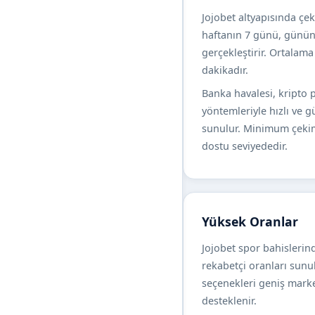
Jojobet altyapısında çek
haftanın 7 günü, günün
gerçekleştirir. Ortalama
dakikadır.
Banka havalesi, kripto 
yöntemleriyle hızlı ve 
sunulur. Minimum çekim 
dostu seviyededir.
Yüksek Oranlar
Jojobet spor bahislerin
rekabetçi oranları sunul
seçenekleri geniş market 
desteklenir.