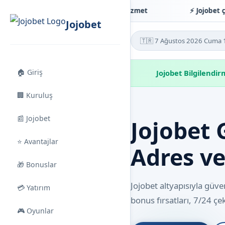
ltyapı ile 7/24 kesintisiz hizmet
⚡ Jojobet çekim işleml
Jojobet
🇹🇷 7 Ağustos 2026 Cuma 
🏠 Giriş
Jojobet Bilgilendir
🏢 Kuruluş
📰 Jojobet
Jojobet 
⭐ Avantajlar
Adres ve
🎁 Bonuslar
Jojobet altyapısıyla güven
💳 Yatırım
bonus fırsatları, 7/24 çe
🎮 Oyunlar