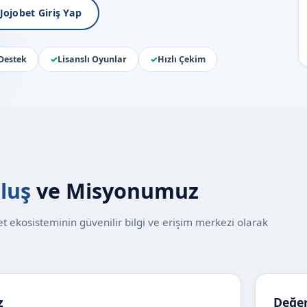
Jojobet Giriş Yap
 Destek
Lisanslı Oyunlar
Hızlı Çekim
luş
ve Misyonumuz
et ekosisteminin güvenilir bilgi ve erişim merkezi olarak
z
Değer