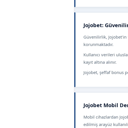
Jojobet: Güvenili
Güvenilirlik, Jojobet'i
korunmaktadır.
Kullanıcı verileri ulus
kayıt altına alınır.
Jojobet, şeffaf bonus p
Jojobet Mobil De
Mobil cihazlardan Joj
edilmiş arayüz kullanılı