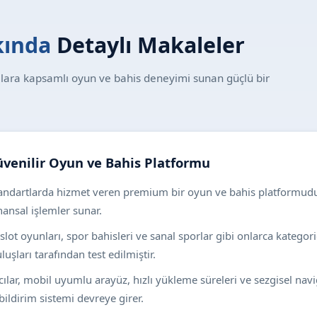
ında
Detaylı Makaleler
cılara kapsamlı oyun ve bahis deneyimi sunan güçlü bir
üvenilir Oyun ve Bahis Platformu
standartlarda hizmet veren premium bir oyun ve bahis platformudur.
nansal işlemler sunar.
 slot oyunları, spor bahisleri ve sanal sporlar gibi onlarca kategor
şları tarafından test edilmiştir.
ıcılar, mobil uyumlu arayüz, hızlı yükleme süreleri ve sezgisel nav
 bildirim sistemi devreye girer.