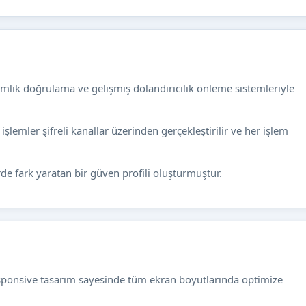
ü kimlik doğrulama ve gelişmiş dolandırıcılık önleme sistemleriyle
işlemler şifreli kanallar üzerinden gerçekleştirilir ve her işlem
rde fark yaratan bir güven profili oluşturmuştur.
sponsive tasarım sayesinde tüm ekran boyutlarında optimize