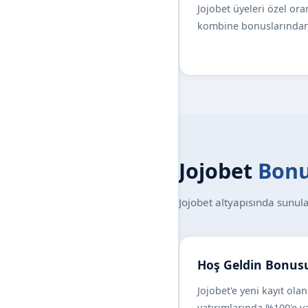
Jojobet üyeleri özel oran
kombine bonuslarından 
Jojobet
Bon
Jojobet altyapısında sunu
Hoş Geldin Bonus
Jojobet'e yeni kayıt olan 
yatırımlarında %100'e v