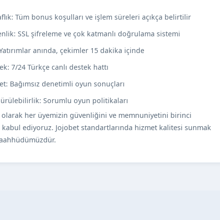
aflık: Tüm bonus koşulları ve işlem süreleri açıkça belirtilir
nlik: SSL şifreleme ve çok katmanlı doğrulama sistemi
 Yatırımlar anında, çekimler 15 dakika içinde
ek: 7/24 Türkçe canlı destek hattı
et: Bağımsız denetimli oyun sonuçları
ürülebilirlik: Sorumlu oyun politikaları
 olarak her üyemizin güvenliğini ve memnuniyetini birinci
 kabul ediyoruz. Jojobet standartlarında hizmet kalitesi sunmak
taahhüdümüzdür.