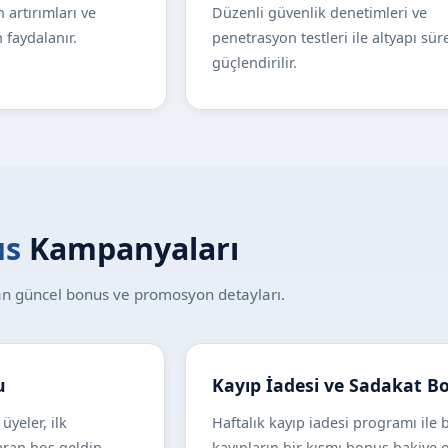
 artırımları ve
Düzenli güvenlik denetimleri ve
faydalanır.
penetrasyon testleri ile altyapı süre
güçlendirilir.
us
Kampanyaları
lan güncel bonus ve promosyon detayları.
u
Kayıp İadesi ve Sadakat 
üyeler, ilk
Haftalık kayıp iadesi programı ile b
aran hoş geldin
kayıpların bir kısmı bonus bakiye 