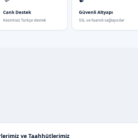
Canlı Destek
Güvenli Altyapı
Kesintisiz Türkçe destek
SSL ve lisanslı sağlayıcılar
lerimiz ve Taahhütlerimiz